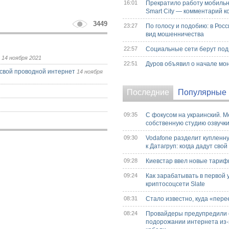
16:01
Прекратило работу мобильн
Smart City — комментарий 
3449
23:27
По голосу и подобию: в Рос
вид мошенничества
22:57
Социальные сети берут под
и
14 ноября 2021
22:51
Дуров объявил о начале мо
т свой проводной интернет
14 ноября
Последние
Популярные
09:35
С фокусом на украинский. M
собственную студию озвучк
09:30
Vodafone разделит купленн
к Датагруп: когда дадут сво
09:28
Киевстар ввел новые тариф
09:24
Как зарабатывать в первой 
криптосоцсети Slate
08:31
Стало известно, куда «пере
08:24
Провайдеры предупредили 
подорожании интернета из-з