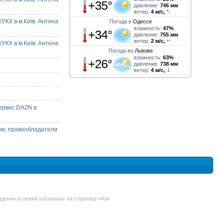
+35°
давление:
746 мм
ветер:
4 м/с,
УКХ в м.Київ. Антена
Погода в
Одессе
влажность:
47%
+34°
давление:
755 мм
ветер:
2 м/с,
УКХ в м.Київ. Антена
Погода во
Львове
влажность:
63%
+26°
давление:
738 мм
ветер:
4 м/с,
ервис DAZN в
ом, правообладатели
дении условий указанных на странице «Как