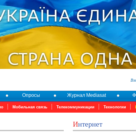
Вх
Опросы
Журнал Mediasat
Ф
ио
Мобильная связь
Телекоммуникации
Технологии
Интернет