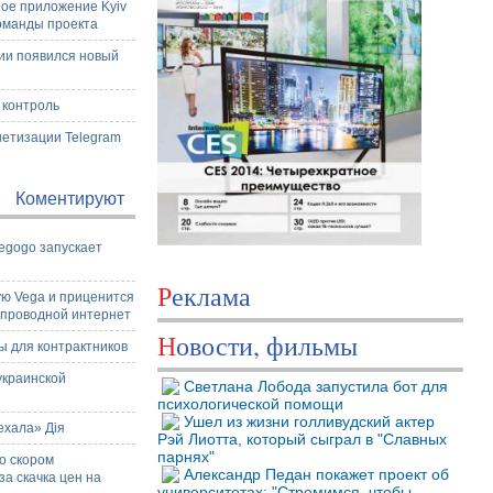
ое приложение Kyiv
команды проекта
сии появился новый
 контроль
нетизации Telegram
Коментируют
egogo запускает
и
Реклама
ую Vega и приценится
й проводной интернет
Новости, фильмы
ы для контрактников
украинской
Светлана Лобода запустила бот для
психологической помощи
Ушел из жизни голливудский актер
ехала» Дія
Рэй Лиотта, который сыграл в "Славных
парнях"
о скором
Александр Педан покажет проект об
а скачка цен на
университетах: "Стремимся, чтобы