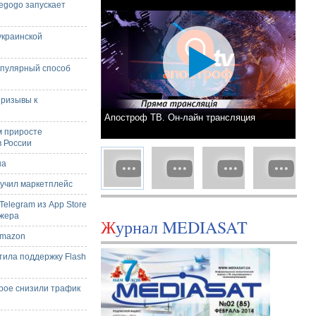
egogo запускает
и
украинской
опулярный способ
е
призывы к
Апостроф ТВ. Он-лайн трансляция
м приросте
в России
на
лучил маркетплейс
Telegram из App Store
джера
Журнал MEDIASAT
 Amazon
тила поддержку Flash
рое снизили трафик