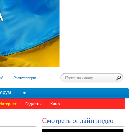
од
Регистрация
орум
Интернет
Гаджеты
Кино
Смотреть онлайн видео