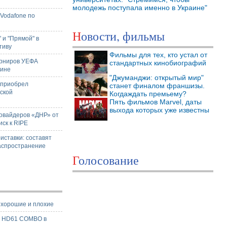
молодежь поступала именно в Украине"
 Vodafone по
Новости, фильмы
 и "Прямой" в
тиву
Фильмы для тех, кто устал от
урниров УЕФА
стандартных кинобиографий
аине
"Джуманджи: открытый мир"
 приобрел
станет финалом франшизы.
ской
Когдаждать премьему?
Пять фильмов Marvel, даты
выхода которых уже известны
ровайдеров «ДНР» от
иск к RIPE
иставки: составят
аспространение
Голосование
- хорошие и плохие
X HD61 COMBO в