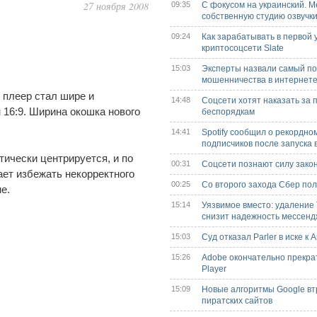
27 ноября 2008
09:35
С фокусом на украинский. M
собственную студию озвучк
09:24
Как зарабатывать в первой 
криптосоцсети Slate
15:03
Эксперты назвали самый п
мошенничества в интернет
 плеер стал шире и
14:48
Соцсети хотят наказать за 
 16:9. Ширина окошка нового
беспорядкам
14:41
Spotify сообщил о рекордно
подписчиков после запуска 
тически центрируется, и по
00:31
Соцсети познают силу зако
ет избежать некорректного
00:25
Со второго захода Сбер по
е.
15:14
Уязвимое вместо: удаление 
снизит надежность мессен
15:03
Суд отказал Parler в иске к
15:26
Adobe окончательно прекра
Player
15:09
Новые алгоритмы Google вт
пиратских сайтов