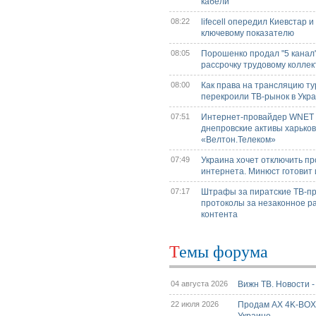
кабели
08:22
lifecell опередил Киевстар и
ключевому показателю
08:05
Порошенко продал "5 канал"
рассрочку трудовому коллек
08:00
Как права на трансляцию т
перекроили ТВ-рынок в Укр
07:51
Интернет-провайдер WNET
днепровские активы харьков
«Велтон.Телеком»
07:49
Украина хочет отключить п
интернета. Минюст готовит 
07:17
Штрафы за пиратские ТВ-пр
протоколы за незаконное р
контента
Темы форума
04 августа 2026
Вижн ТВ. Новости 
22 июля 2026
Продам AX 4K-BO