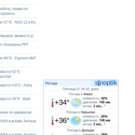
кабель, права на
 проекты
е 57°E - NSS 12 в Ku
краине (можно б.у)
от Концерна РРТ
е 40°E - Express AM7
вости 52°E -
acoSat
Погода
ости 4.9°E - Astra
Пятница 07.08.26, днем
Погода в
Киеве
влажность:
42%
вости 26°E - Badr
+34°
давление:
745 мм
ветер:
2 м/с,
ние по-украински
Погода в
Харькове
влажность:
26%
+36°
давление:
748 мм
УКХ в м.Київ. Антена
ветер:
2 м/с,
Погода в
Донецке
УКХ в м.Київ. Антена
влажность:
26%