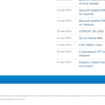
на Білу Церкву
19 мая 2026
Дальній прийом FM/
на Чернігів
19 мая 2026
Дальній прийом FM/
на Черкаси
18 мая 2026
STARSAT SR-2000
15 мая 2026
38,2'e-Paksat MMI
15 мая 2026
4°W 10806 1 Auto
08 мая 2026
Спортивный ОТТ-с
Украине
05 мая 2026
Борьба с пиратств
наступают
печатка, воспроизведение и использование материалов разрешается только при соблю
печатывать новости».