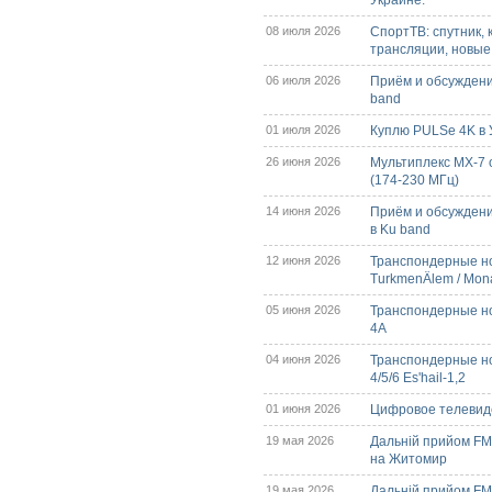
Украине.
08 июля 2026
СпортТВ: спутник, 
трансляции, новые
06 июля 2026
Приём и обсуждени
band
01 июля 2026
Куплю PULSe 4K в У
26 июня 2026
Мультиплекс МХ-7 
(174-230 МГц)
14 июня 2026
Приём и обсуждени
в Ku band
12 июня 2026
Транспондерные но
TurkmenÄlem / Mon
05 июня 2026
Транспондерные нов
4A
04 июня 2026
Транспондерные но
4/5/6 Es'hail-1,2
01 июня 2026
Цифровое телевиде
19 мая 2026
Дальній прийом FM/
на Житомир
19 мая 2026
Дальній прийом FM/