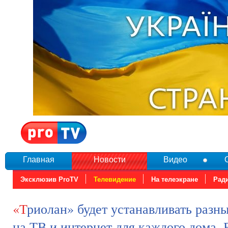
Главная
Новости
Видео
Эксклюзив ProTV
Телевидение
На телеэкране
Рад
«Триолан» будет устанавливать разные тарифы
на ТВ и интернет для каждого дома. 