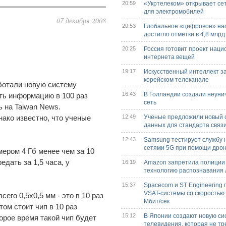
20:59
«Укртелеком» открывает се
для электромобилей
07 декабря 2008
20:53
Глобальное «цифровое» нас
достигло отметки в 4,8 млрд
20:25
Россия готовит проект наци
интернета вещей
19:17
Искусственный интеллект з
корейском телеканале
ботали новую систему
16:43
В Голландии создали неуни
ть информацию в 100 раз
сеть
ь на Taiwan News.
ако известно, что ученые
12:49
Учёные предложили новый 
данных для стандарта связ
12:43
Samsung тестирует службу 
сетями 5G при помощи дро
ером 4 Гб менее чем за 10
дать за 1,5 часа, у
16:19
Amazon запретила полиции 
технологию распознавания 
15:37
Spacecom и ST Engineering 
VSAT-системы со скоростью
его 0,5x0,5 мм - это в 10 раз
Мбит/сек
ом стоит чип в 10 раз
15:12
В Японии создают новую си
орое время такой чип будет
телевидения, которая не т