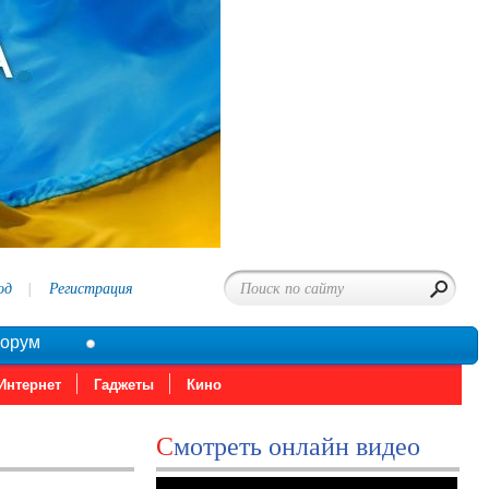
од
Регистрация
орум
Интернет
Гаджеты
Кино
Смотреть онлайн видео