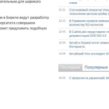
екательным для широкого
очков
01:21
Спутниковый оператор Vias
технологию автонастройки 
м в Беркли ведут разработку
22:23
В Германии назвали компан
иверситета совершили
количеству 5G-патентов
может предложить подобную
22:45
В CableLabs представили т
документацию DOCSIS 4.0
16:35
Китай и Huawei хотят изме
Интернета
18:08
Китайский Vivo исследует 6
Последние
Популярные
09:35
С фокусом на украинский. M
собственную студию озвучк
3829
09:30
Vodafone разделит купленн
к Датагруп: когда дадут сво
09:28
Киевстар ввел новые тариф
и
14 ноября 2021
09:24
Как зарабатывать в первой 