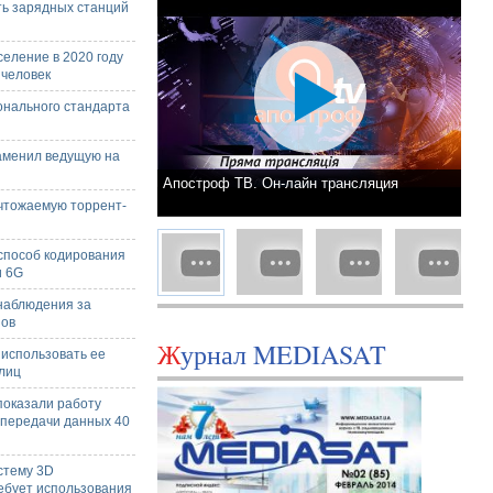
ть зарядных станций
еление в 2020 году
 человек
онального стандарта
аменил ведущую на
Апостроф ТВ. Он-лайн трансляция
чтожаемую торрент-
способ кодирования
и 6G
наблюдения за
нов
Журнал MEDIASAT
использовать ее
лиц
показали работу
 передачи данных 40
стему 3D
ребует использования