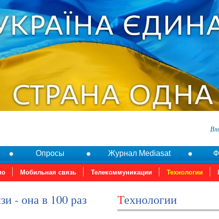
Вх
Опросы
Журнал Mediasat
Ф
ио
Мобильная связь
Телекоммуникации
Технологии
Технологии