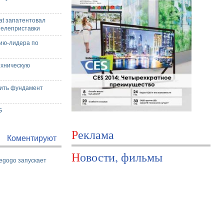
at запатентовал
телеприставки
ию-лидера по
ехническую
нить фундамент
G
Реклама
Коментируют
Новости, фильмы
egogo запускает
и
Светлана Лобода запустила бот для
ую Vega и приценится
психологической помощи
й проводной интернет
Ушел из жизни голливудский актер
Рэй Лиотта, который сыграл в "Славных
ы для контрактников
парнях"
Александр Педан покажет проект об
украинской
университетах: "Стремимся, чтобы