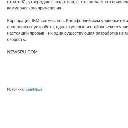
стоить $1, утверждают создатели, а это сделает его привл
коммерческого применения.
Корпорация IBM совместно с Калифорнийским университето
аналогичных устройств, однако ученые из тайваньского ун
настоящий прорыв - ни одна существующая разработка не 
скорость.
NEWSRU.COM
Источник:
ComNews
0
Материалы по теме:
С фокусом на украинский. Megogo запускает собственную студию озвучк