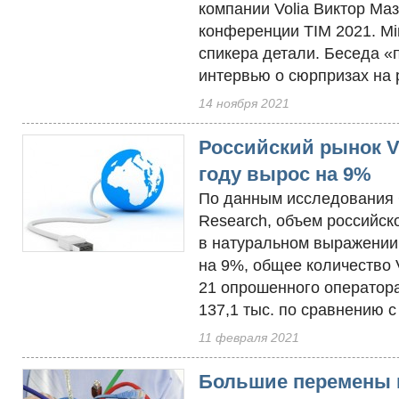
компании Volia Виктор Ма
конференции TIM 2021. Mi
спикера детали. Беседа «
интервью о сюрпризах на р
14 ноября 2021
Российский рынок V
году вырос на 9%
По дан­ным ис­сле­дова­н
Research, объ­ем рос­сий­ск
в на­тураль­ном вы­раже­нии
на 9%, об­щее ко­личес­тво
21 оп­ро­шен­но­го опе­рато­р
137,1 тыс. по срав­не­нию с 1
11 февраля 2021
Большие перемены 