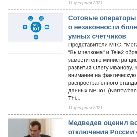
11 февраля 2021
Сотовые операторы
о незаконности боле
умных счетчиков
Представители МТС, "Мег
"Вымпелкома" и Tele2 обра
заместителю министра ци
развития Олегу Иванову, 
внимание на фактическую
распространенного станд
данных NB-IoT (Narrowband 
Thi...
11 февраля 2021
Медведев оценил в
отключения России 