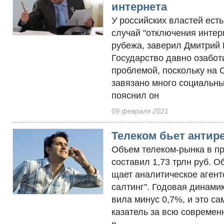
интернета
У российских властей есть
случай "отключения интерн
рубежа, заверил Дмитрий
Государство давно озабот
проблемой, поскольку на 
завязано много социальны
пояснил он
09 февраля 2021
Телеком бьет антир
Объ­ем те­леком-рын­ка в пр
сос­та­вил 1,73 трлн руб. О
щает ана­лити­чес­кое аген
салтинг". Го­довая ди­нами­к
вила ми­нус 0,7%, и это са­
каза­тель за всю сов­ре­мен­