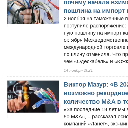
почему начала взим
пошлина на импорт 
2 ноября на таможенные 
поступило распоряжение: 
ную пошлину на импорт ка
октября Межведомственна
международной торговле 
пошлину отменила. Что п
чем «Одескабель» и «Южка
14 ноября 2021
Виктор Мазур: «В 20
возможно рекордно
количество M&A в т
«За последние 19 лет мы 
50 M&A», – рассказал осн
компаний «Ланет», экс-ми