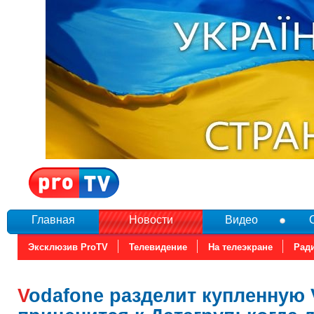
Главная
Новости
Видео
Эксклюзив ProTV
Телевидение
На телеэкране
Рад
Vodafone разделит купленную Vega и