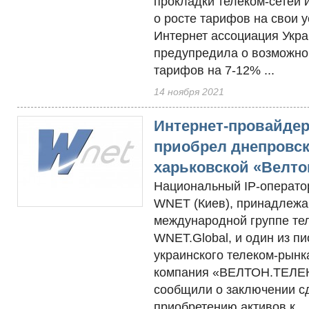
прокладки телеком-сетей 
о росте тарифов на свои у
Интернет ассоциация Укр
предупредила о возможн
тарифов на 7-12% ...
14 ноября 2021
Интернет-провайде
приобрел днепровс
харьковской «Велто
Национальный IP-операто
WNET (Киев), принадлежа
международной группе те
WNET.Global, и один из п
украинского телеком-рынк
компания «ВЕЛТОН.ТЕЛ
сообщили о заключении с
приобретению активов к...