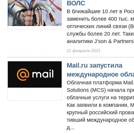
ВОЛС
В бли­жай­шие 10 лет в Рос­
за­менить бо­лее 400 тыс. к
оп­ти­чес­ких ли­ний свя­зи 
служ­бы бо­лее 20 лет. Та­к
ана­лити­ки J’son & Partners
11 февраля 2021
Mail.ru запустила
международное обл
Об­лачная плат­форма Mail
Solutions (MCS) на­чала пр
об­лачные ус­лу­ги на тер­ри
Как зая­ви­ли в ком­па­нии,
круп­ный рос­сий­ский про­ва
тивший меж­ду­народ­ное об­
д...