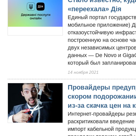
«переехала» Дія
Единый портал государств
мобильное приложение) Ді
отказоустойчивую инфраст
построенную на основе ча
двух независимых центро
данных — De Novo и GigaC
который был запланирован 
14 ноября 2021
Провайдеры предуп
скором подорожании
из-за скачка цен на 
Интернет-провайдеры рез
раскритиковали введение
импорт кабельной продук