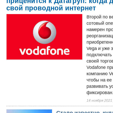
приценится к Датагруп: когда 
свой проводной интернет
Второй по в
сотовый опе
намерен пр
реорганиза
приобретен
Vega и уже 
подключать 
своей торго
Vodafone пр
компанию Ve
чтобы на ее
развивать у
фиксирован.
14 ноября 2021
Стало известно, куд