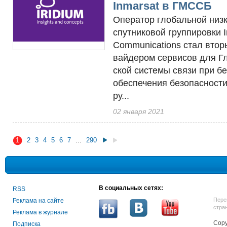
Inmarsat в ГМССБ
Опе­ратор гло­баль­ной низ­к
спут­ни­ковой груп­пи­ров­ки 
Communications стал вто­р
вай­де­ром сер­ви­сов для Г
ской сис­те­мы свя­зи при б
обес­пе­чения бе­зопас­нос
ру...
02 января 2021
1
2
3
4
5
6
7
...
290
В социальных сетях:
RSS
Пере
Реклама на сайте
стра
Реклама в журнале
Copy
Подписка