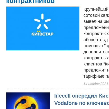
контрактников
Крупнейший
сотовой свя
вывел на р
предложени
контрактных
абонентов, 
помощью "су
дополнитель
контрактных
клиентов "К
предложит 
тарифные пл
14 ноября 2021
lifecell опередил Ки
Vodafone по ключев