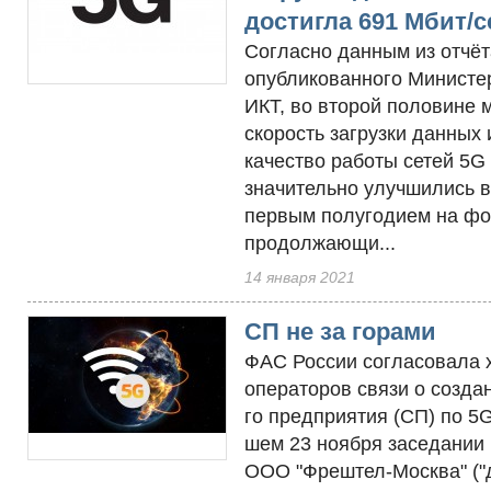
достигла 691 Мбит/с
Согласно данным из отчёт
опубликованного Министе
ИКТ, во второй половине 
скорость загрузки данных
качество работы сетей 5G
значительно улучшились в
первым полугодием на ф
продолжающи...
14 января 2021
СП не за горами
ФАС Рос­сии сог­ла­сова­ла 
опе­рато­ров свя­зи о соз­да­
го пред­прия­тия (СП) по 5
шем 23 но­яб­ря за­седа­нии
ООО "Фреш­тел-Мос­ква" ("до