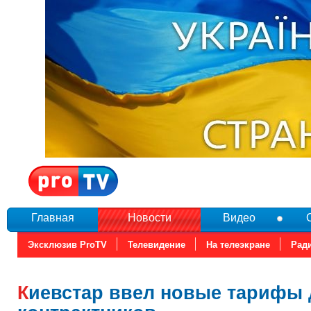
Главная
Новости
Видео
Эксклюзив ProTV
Телевидение
На телеэкране
Рад
Киевстар ввел новые тарифы для