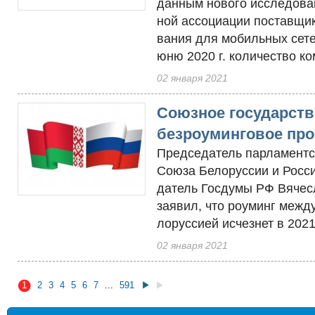
дан­ным но­вого ис­сле­дова
ной ас­со­циа­ции пос­тавщи­
вания для мо­биль­ных се­те
юню 2020 г. ко­личес­тво ком
02 января 2021
Союзное государств
безроуминговое про
Пред­се­датель пар­ла­мент­с
Сою­за Бе­лорус­сии и Рос­с
датель Гос­ду­мы РФ Вя­чес
зая­вил, что роу­минг меж­д
лорус­сией ис­чезнет в 2021 
02 января 2021
1
2
3
4
5
6
7
...
591