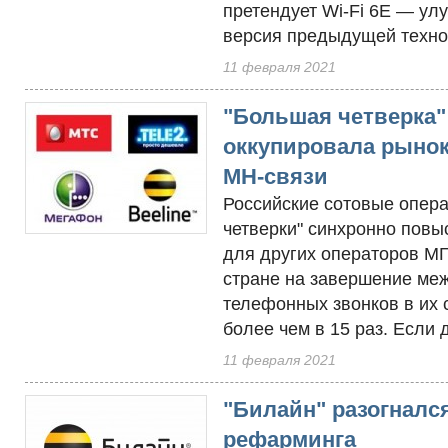
претендует Wi-Fi 6E — ул
версия предыдущей технол
11 февраля 2021
"Большая четверка"
оккупировала рыно
МН-связи
Рос­сий­ские со­товые опе­р
чет­верки" син­хрон­но по­в
для дру­гих опе­рато­ров М
стра­не на за­вер­ше­ние ме
те­лефон­ных звон­ков в их с
бо­лее чем в 15 раз. Ес­ли д
11 февраля 2021
"Билайн" разогнался
рефарминга