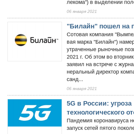
леко­ма") в вы­деле­нии по­ло
06 января 2021
"Билайн" пошел на 
Со­товая ком­па­ния "Вым­пе
вая мар­ка "Би­лайн") на­мер
ут­ра­чен­ные ры­ноч­ные по­
2021 г. Об этом во втор­ник,
зая­вил на встре­че с жур­на­
нераль­ный ди­рек­тор ком­п
санд...
06 января 2021
5G в России: угроза
технологического о
Пан­де­мия ко­рона­виру­са н
за­пуск се­тей пя­того по­кол