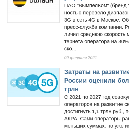
ПАО "Вым­пелКом" (бренд "
ностью пе­реве­ло диа­па­з
3G в сеть 4G в Мос­кве. Об
пресс-служ­ба ком­па­нии. Р
личил сред­нюю ско­рость мо
терне­та опе­рато­ра на 30%
ско...
09 февраля 2021
Затраты на развити
России оценили бол
трлн
С 2021 по 2027 год совок
операторов на развитие с
достигнуть 1,1 трлн руб., 
АКРА. Сами операторы ра
меньших суммах, но уже и