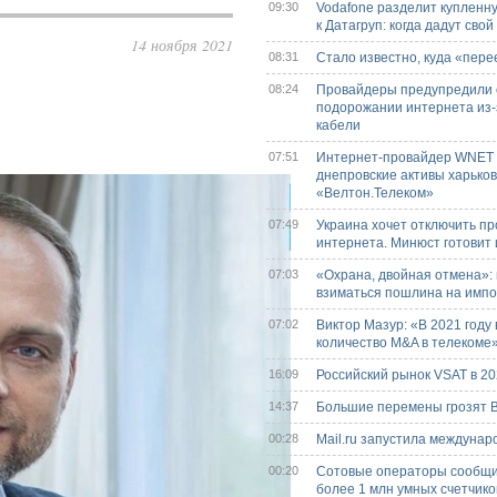
09:30
Vodafone разделит купленн
к Датагруп: когда дадут сво
14 ноября 2021
08:31
Стало известно, куда «пере
08:24
Провайдеры предупредили 
подорожании интернета из-з
кабели
07:51
Интернет-провайдер WNET
днепровские активы харьков
«Велтон.Телеком»
07:49
Украина хочет отключить п
интернета. Минюст готовит 
07:03
«Охрана, двойная отмена»:
взиматься пошлина на импо
07:02
Виктор Мазур: «В 2021 году
количество M&A в телекоме
16:09
Российский рынок VSAT в 20
14:37
Большие перемены грозят
00:28
Mail.ru запустила междунар
00:20
Сотовые операторы сообщи
более 1 млн умных счетчико