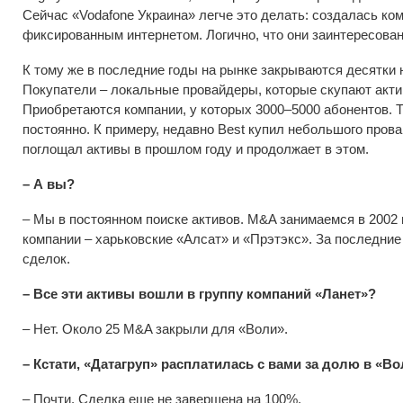
Сейчас «Vodafone Украина» легче это делать: создалась ко
фиксированным интернетом. Логично, что они заинтересова
К тому же в последние годы на рынке закрываются десятки 
Покупатели – локальные провайдеры, которые скупают акти
Приобретаются компании, у которых 3000–5000 абонентов. 
постоянно. К примеру, недавно Best купил небольшого пров
поглощал активы в прошлом году и продолжает в этом.
– А вы?
– Мы в постоянном поиске активов. М&A занимаемся в 2002
компании – харьковские «Алсат» и «Прэтэкс». За последние
сделок.
– Все эти активы вошли в группу компаний «Ланет»?
– Нет. Около 25 М&A закрыли для «Воли».
– Кстати, «Датагруп» расплатилась с вами за долю в «В
– Почти. Сделка еще не завершена на 100%.