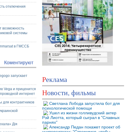
сть отключения
т возможность
никовой системы
Inmarsat в ГМССБ
Коментируют
egogo запускает
Реклама
и
ую Vega и приценится
Новости, фильмы
й проводной интернет
ы для контрактников
Светлана Лобода запустила бот для
психологической помощи
украинской
Ушел из жизни голливудский актер
Рэй Лиотта, который сыграл в "Славных
парнях"
ехала» Дія
Александр Педан покажет проект об
университетах: "Стремимся, чтобы