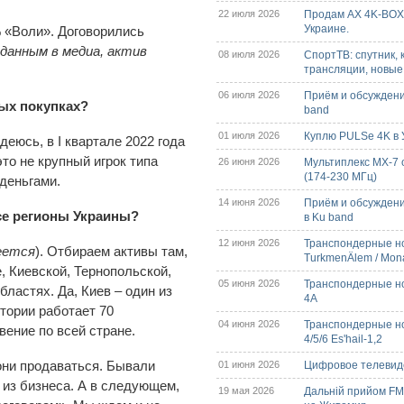
22 июля 2026
Продам AX 4K-BO
Украине.
% «Воли». Договорились
 данным в медиа, актив
08 июля 2026
СпортТВ: спутник, 
трансляции, новые
06 июля 2026
Приём и обсуждени
вых покупках?
band
01 июля 2026
Куплю PULSe 4K в У
еюсь, в I квартале 2022 года
это не крупный игрок типа
26 июня 2026
Мультиплекс МХ-7 
(174-230 МГц)
 деньгами.
14 июня 2026
Приём и обсуждени
се регионы Украины?
в Ku band
12 июня 2026
Транспондерные но
еется
). Отбираем активы там,
TurkmenÄlem / Mon
, Киевской, Тернопольской,
05 июня 2026
Транспондерные нов
ластях. Да, Киев – один из
4A
тории работает 70
04 июня 2026
Транспондерные но
ение по всей стране.
4/5/6 Es'hail-1,2
они продаваться. Бывали
01 июня 2026
Цифровое телевиде
ь из бизнеса. А в следующем,
19 мая 2026
Дальній прийом FM/