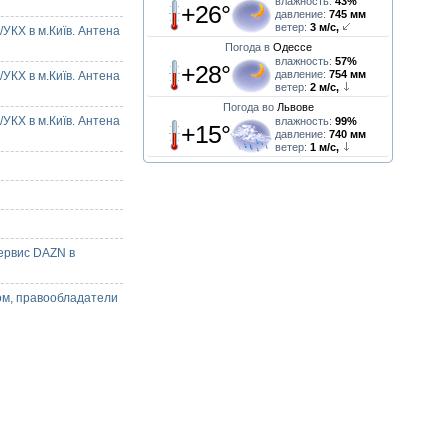
влажность:
43%
+26°
давление:
745 мм
ветер:
3 м/с,
УКХ в м.Київ. Антена
Погода в
Одессе
влажность:
57%
+28°
давление:
754 мм
УКХ в м.Київ. Антена
ветер:
2 м/с,
Погода во
Львове
УКХ в м.Київ. Антена
влажность:
99%
+15°
давление:
740 мм
ветер:
1 м/с,
ервис DAZN в
ом, правообладатели