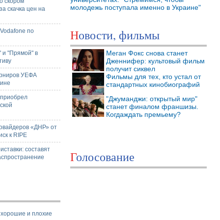
о скором
молодежь поступала именно в Украине"
а скачка цен на
Новости, фильмы
 Vodafone по
Меган Фокс снова станет
 и "Прямой" в
Дженнифер: культовый фильм
тиву
получит сиквел
урниров УЕФА
Фильмы для тех, кто устал от
аине
стандартных кинобиографий
 приобрел
"Джуманджи: открытый мир"
ской
станет финалом франшизы.
Когдаждать премьему?
ровайдеров «ДНР» от
иск к RIPE
иставки: составят
Голосование
аспространение
- хорошие и плохие