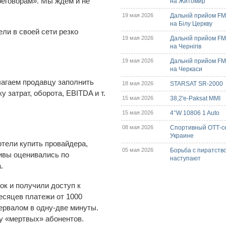
реговорам». Мы ждем и не
на Житомир
19 мая 2026
Дальній прийом FM/
на Білу Церкву
ли в своей сети резко
19 мая 2026
Дальній прийом FM/
на Чернігів
19 мая 2026
Дальній прийом FM/
на Черкаси
лагаем продавцу заполнить
18 мая 2026
STARSAT SR-2000
у затрат, оборота, EBITDA и т.
15 мая 2026
38,2'e-Paksat MMI
15 мая 2026
4°W 10806 1 Auto
08 мая 2026
Спортивный ОТТ-с
Украине
отели купить провайдера,
05 мая 2026
Борьба с пиратств
тивы оценивались по
наступают
.
ок и получили доступ к
есяцев платежи от 1000
тервалом в одну-две минуты.
чу «мертвых» абонентов.