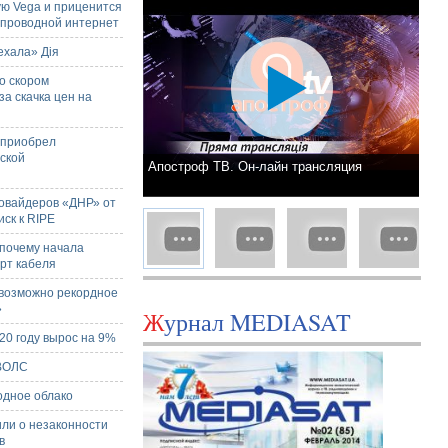
ую Vega и приценится
й проводной интернет
ехала» Дія
о скором
а скачка цен на
 приобрел
ской
Апостроф ТВ. Он-лайн трансляция
ровайдеров «ДНР» от
иск к RIPE
 почему начала
рт кабеля
 возможно рекордное
»
Журнал MEDIASAT
20 году вырос на 9%
 ВОЛС
одное облако
ли о незаконности
в