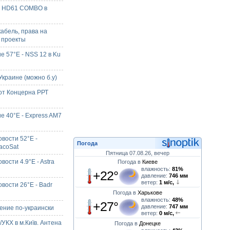
X HD61 COMBO в
кабель, права на
 проекты
е 57°E - NSS 12 в Ku
краине (можно б.у)
от Концерна РРТ
е 40°E - Express AM7
вости 52°E -
Погода
acoSat
Пятница 07.08.26, вечер
ости 4.9°E - Astra
Погода в
Киеве
влажность:
81%
+22°
давление:
746 мм
ветер:
1 м/с,
вости 26°E - Badr
Погода в
Харькове
влажность:
48%
+27°
давление:
747 мм
ние по-украински
ветер:
0 м/с,
УКХ в м.Київ. Антена
Погода в
Донецке