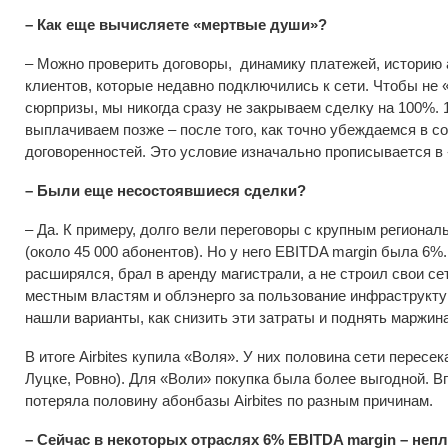
– Как еще вычисляете «мертвые души»?
– Можно проверить договоры, динамику платежей, историю 
клиентов, которые недавно подключились к сети. Чтобы не «
сюрпризы, мы никогда сразу не закрываем сделку на 100%.
выплачиваем позже – после того, как точно убеждаемся в с
договоренностей. Это условие изначально прописывается в 
– Были еще несостоявшиеся сделки?
– Да. К примеру, долго вели переговоры с крупным регионал
(около 45 000 абонентов). Но у него EBITDA margin была 6%.
расширялся, брал в аренду магистрали, а не строил свои се
местным властям и облэнерго за пользование инфраструктур
нашли варианты, как снизить эти затраты и поднять маржин
В итоге Airbites купила «Воля». У них половина сети пересек
Луцке, Ровно). Для «Воли» покупка была более выгодной. В
потеряла половину абонбазы Airbites по разным причинам.
– Сейчас в некоторых отраслях 6% EBITDA margin – непл