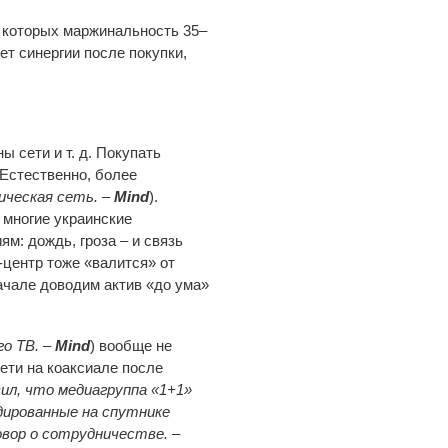
у которых маржинальность 35–
ет синергии после покупки,
ы сети и т. д. Покупать
 Естественно, более
ическая сеть. –
Mind
).
 многие украинские
м: дождь, гроза – и связь
-центр тоже «валится» от
ачале доводим актив «до ума»
го ТВ. –
Mind
) вообще не
ети на коаксиале после
вил, что медиагруппа «1+1»
дированные на спутнике
овор о сотрудничестве. –