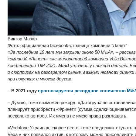
Виктор Мазур
Фото: официальная facebook-страница компании "Ланет"
«За последние 19 лет мы закрыли около 50 M&A
», – расска
компаний «Ланет», экс-миноритарий компании Volia Виктор
конференции TIM 2021.
Mind
уточнил у спикера детали. Бе
о сюрпризах на разогретом рынке, важных нюансах оценки 
при покупках и многом другом.
– В 2021 году
прогнозируется рекордное количество M&A 
– Думаю, тоже возможен рекорд. «Датагруп» не останавлива
планирует приобрести «Фринет» (сумма сделки оценивается
несколько активов. Их имена не имею права разглашать.
«Vodafone Украина», скорее всего, тоже продолжит скупать 
Vega у них появился актив, к которому можно присоединять 