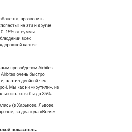
абонента, прозвонить
попасть» на эти и другие
 10–15% от суммы
облюдении всех
«дорожной карте».
ьным провайдером Airbites
 Airbites очень быстро
ти, платил двойной чек
ой. Мы как ни «крутили», не
альность хотя бы до 35%.
алась (в Харькове, Львове,
прочем, за два года «Воля»
охой показатель.