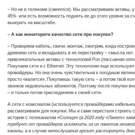
– Но не в телекоме (
смеется
). Мы рассматриваем активы, 
45% или есть возможность поднять ее до этого уровня за сч
выиграть на масштабе.
– А как мониторите качество сети при покупке?
– Проверяем кабель, свичи, монтаж, смотрим, когда построен
древнюю сеть и вкладывать в ее перестройку – смысла нет.
привлекательные активы с технологией Pon (
пассивная опт
Покупаем сети и с Ethernet. Эту технологию еще используют
провайдеры. Но она очень чувствительна к погодным явления
просто «валится». Покупаешь такую сеть – а потом твой кол
звонков недовольных абонентов. Поэтому после покупки вн
– и только потом присоединяем к своей сети.
А сети с коаксиалом (
используется провайдерами кабельно
рассматриваем для покупки. Мы и сами перестали строить с
истории с телеканалом «Солнце» (
в 2020 году «Ланет» зая
требует от провайдеров исключить из их пакетов незако
каналы, а в случае непослушания грозит расторгнуть дог