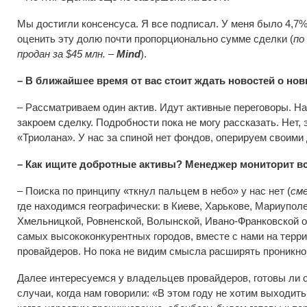
Мы достигли консенсуса. Я все подписал. У меня было 4,7
оценить эту долю почти пропорционально сумме сделки (
по
продан за $45 млн. –
Mind
).
– В ближайшее время от вас стоит ждать новостей о но
– Рассматриваем один актив. Идут активные переговоры. Над
закроем сделку. Подробности пока не могу рассказать. Нет, 
«Триолана». У нас за спиной нет фондов, оперируем своими
– Как ищите добротные активы? Менеджер мониторит в
– Поиска по принципу «ткнул пальцем в небо» у нас нет (
см
где находимся географически: в Киеве, Харькове, Мариуполе
Хмельницкой, Ровненской, Волынской, Ивано-Франковской об
самых высококонкурентных городов, вместе с нами на терри
провайдеров. Но пока не видим смысла расширять проникнов
Далее интересуемся у владельцев провайдеров, готовы ли 
случаи, когда нам говорили: «В этом году не хотим выходит