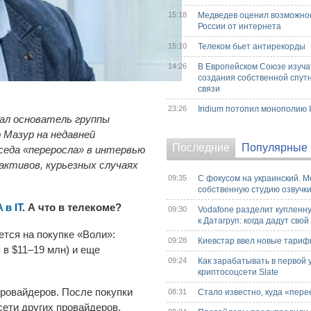
15:18
Медведев оценил возможно
России от интернета
15:10
Телеком бьет антирекорды
14:26
В Европейском Союзе изуча
создания собственной спут
связи
23:26
Iridium потопил монополию 
зал основатель группы
 Мазур на недавней
Последние
Популярные
седа «переросла» в интервью
активов, курьезных случаях
09:35
С фокусом на украинский. M
собственную студию озвучк
в IT
. А что в телекоме?
09:30
Vodafone разделит купленн
к Датагруп: когда дадут сво
ется на покупке «Воли»:
09:28
Киевстар ввел новые тариф
 в $11–19 млн) и еще
09:24
Как зарабатывать в первой 
криптосоцсети Slate
провайдеров. После покупки
08:31
Стало известно, куда «пере
сети других провайдеров.