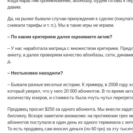
когда нарастим проникновение, абонбазу, будем готовы к пе
давим.
Да, на рынке бывали случаи принуждения к сделке (покупате
снижали тарифы и т. п.). Мы в такие игры не играем.
– По каким критериям далее оцениваете актив?
– У нас наработала матрица с множеством критериев. Пред
анкету, а далее проверяем качество абонбазы, сети, динамик
д.
– Нестыковки находили?
– Бывали разные веселые истории. К примеру, в 2008 году х
который уверял, что у него 20 000 абонентов. В то время ак
количеству юзеров, и стоимость была «чуть-чуть» перегрета
Продавец просил $250 за одного абонента. Мы внесли задат
биллингу. Вскоре заметили аномалию: на протяжении трех м
абонентов поступали в один день из одного терминала с ин
То есть продавец сам вносил деньги (по 60 грн) за эту тыся