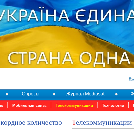
Вх
Опросы
Журнал Mediasat
Ф
ио
Мобильная связь
Телекоммуникации
Технологии
Телекоммуникации