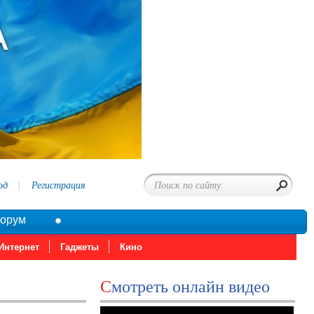
од
Регистрация
орум
Интернет
Гаджеты
Кино
Смотреть онлайн видео