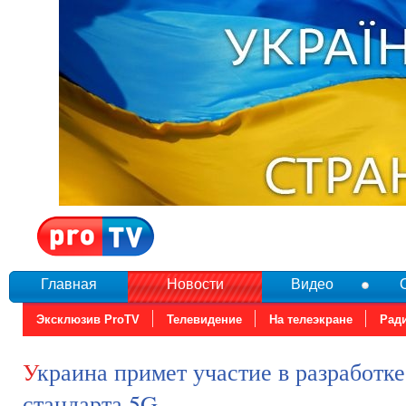
Главная
Новости
Видео
Эксклюзив ProTV
Телевидение
На телеэкране
Рад
Украина примет участие в разработке связи
стандарта 5G