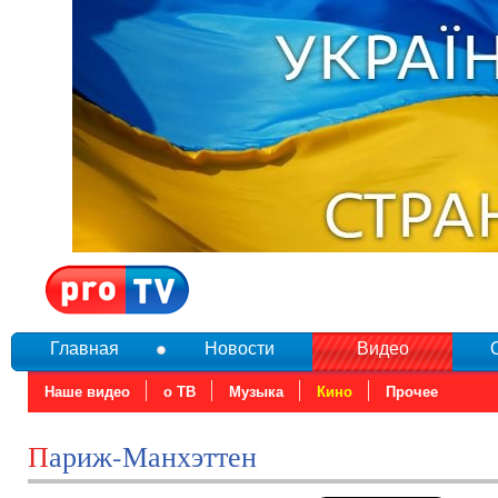
Главная
Новости
Видео
Наше видео
о ТВ
Музыка
Кино
Прочее
Париж-Манхэттен