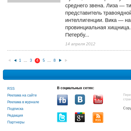
среднего звена. Лиза — т
представитель травоядно
интеллигенции. Вика — н
провинциальная хищница.
Петербу...
14 апреля 2012
1
...
3
4
5
...
8
В социальных сетях:
RSS
Пере
Реклама на сайте
стра
Реклама в журнале
Copy
Подписка
Редакция
Партнеры