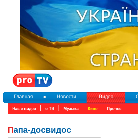
Главная
Новости
Видео
Наше видео
о ТВ
Музыка
Кино
Прочее
Папа-досвидос