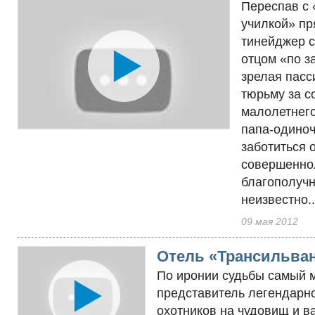
Переспав с 
училкой» пр
тинейджер с
отцом «по за
зрелая пасс
тюрьму за 
малолетнего
папа-одино
заботиться 
совершеннол
благополучн
неизвестно..
09 мая 2012
Отель «Трансильва
По иронии судьбы самый 
представитель легендарн
охотников на чудовищ и в