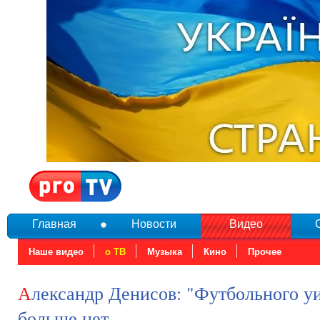
Главная
Новости
Видео
Наше видео
о ТВ
Музыка
Кино
Прочее
Александр Денисов: "Футбольного уик-энда"
больше нет