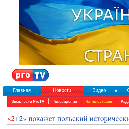
Главная
Новости
Видео
Эксклюзив ProTV
Телевидение
На телеэкране
Рад
«2+2» покажет польский историческ