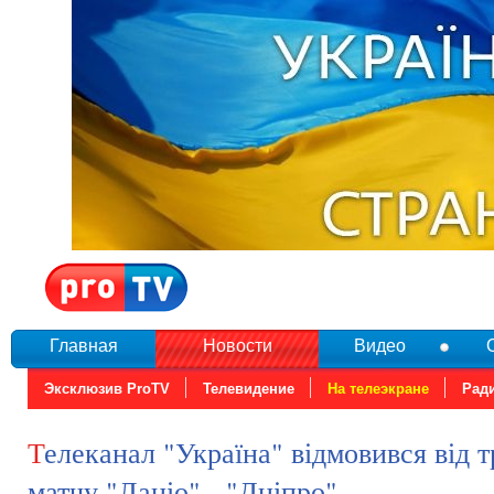
Главная
Новости
Видео
Эксклюзив ProTV
Телевидение
На телеэкране
Рад
Телеканал "Україна" відмовився від трансляції
матчу "Лаціо" - "Дніпро"