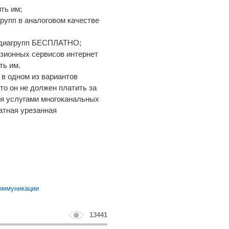
ть им;
рупп в аналоговом качестве
медиагрупп БЕСПЛАТНО;
изионных сервисов интернет
ть им.
 в одном из вариантов
что он не должен платить за
ься услугами многоканальных
латная урезанная
оммуникации
13441