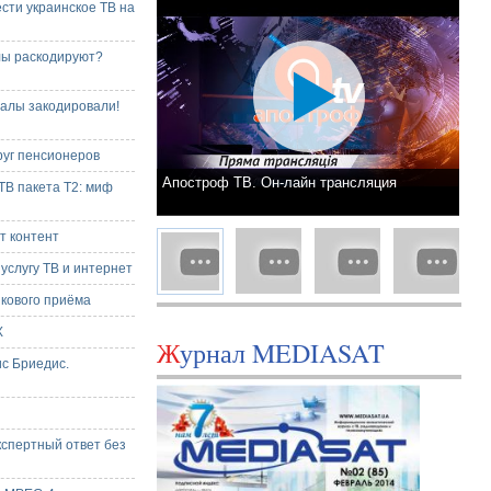
ести украинское ТВ на
лы раскодируют?
налы закодировали!
руг пенсионеров
Апостроф ТВ. Он-лайн трансляция
ТВ пакета Т2: миф
т контент
услугу ТВ и интернет
кового приёма
X
Журнал MEDIASAT
с Бриедис.
кспертный ответ без