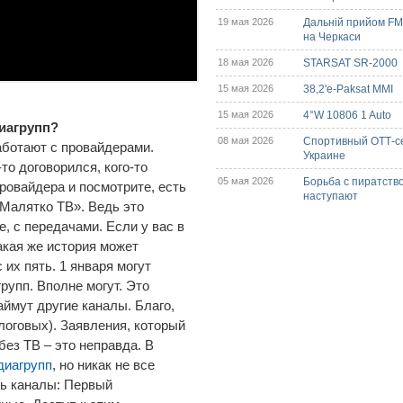
19 мая 2026
Дальній прийом FM/
на Черкаси
18 мая 2026
STARSAT SR-2000
15 мая 2026
38,2'e-Paksat MMI
15 мая 2026
4°W 10806 1 Auto
иагрупп?
08 мая 2026
Спортивный ОТТ-с
работают с провайдерами.
Украине
то договорился, кого-то
05 мая 2026
Борьба с пиратств
ровайдера и посмотрите, есть
наступают
«Малятко ТВ». Ведь это
, с передачами. Если у вас в
Такая же история может
 их пять. 1 января могут
групп. Вполне могут. Это
займут другие каналы. Благо,
логовых). Заявления, который
ез ТВ – это неправда. В
диагрупп
, но никак не все
ть каналы: Первый