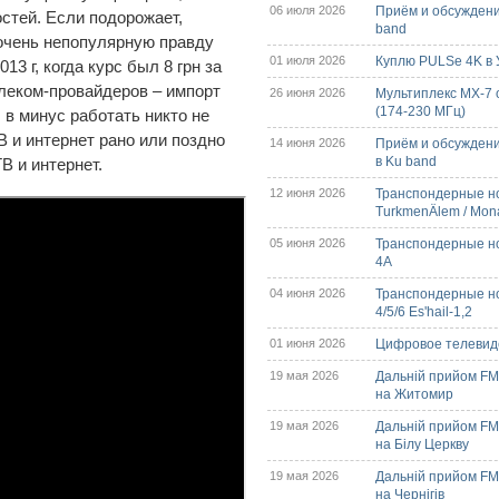
06 июля 2026
Приём и обсуждени
стей. Если подорожает,
band
 очень непопулярную правду
01 июля 2026
Куплю PULSe 4K в У
13 г, когда курс был 8 грн за
елеком-провайдеров – импорт
26 июня 2026
Мультиплекс МХ-7 
(174-230 МГц)
 в минус работать никто не
В и интернет рано или поздно
14 июня 2026
Приём и обсуждени
в Ku band
В и интернет.
12 июня 2026
Транспондерные но
TurkmenÄlem / Mon
05 июня 2026
Транспондерные нов
4A
04 июня 2026
Транспондерные но
4/5/6 Es'hail-1,2
01 июня 2026
Цифровое телевиде
19 мая 2026
Дальній прийом FM/
на Житомир
19 мая 2026
Дальній прийом FM/
на Білу Церкву
19 мая 2026
Дальній прийом FM/
на Чернігів