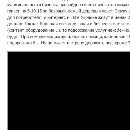
маржинальности бизнеса провайдера и его личных возможно
гривен на 5-10-15 за базовый, самый дешевый пакет. Скажу
для потребителя, и интернет, и ТВ в Украине живут в ценах 20
доллар. Так как большая составляющая в бизнесе теле и т
(контент, оборудование…), то подорожание услуг неизбежно,
будет. При помощи медиагрупп, без их помощи, кабельное Т
подорожали бы. Ну не может в стране дорожать всё, кроме Т