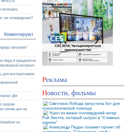
а MPEG-4
Verimatrix
ат ли телевидение?
Коментируют
egogo запускает
и
ую Vega и приценится
й проводной интернет
ы для контрактников
Реклама
украинской
Новости, фильмы
ехала» Дія
Светлана Лобода запустила бот для
о скором
психологической помощи
а скачка цен на
Ушел из жизни голливудский актер
Рэй Лиотта, который сыграл в "Славных
парнях"
 Vodafone по
Александр Педан покажет проект об
университетах: "Стремимся, чтобы