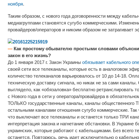
ноября
.
Таким образом, с нового года договоренности между кабел
медиагруппами становятся сугубо коммерческими. Измене
провайдеров/операторов и никоим образом не затрагивает э
—
Как простому обывателю простыми словами объяснит
закон в его жизнь?
До 1 января 2017 г. Закон Украины
обязывает кабельного оп
своей сети все телеканалы, которые есть в аналоговом эфир
количество телеканалов варьировалось от 10 до 14-18. Опл
техническую доставку сигнала, но никак не за сами каналы
выглядело, как «обязаловка» бесплатно ретранслировать то,
с Нового года в сети у оператора/провайдера в обязательн
ТОЛЬКО государственные каналы, каналы общественного Т
остальными каналами отношения сугубо коммерческие. Так ч
что выключает все телеканалы и останется только ТРИ кана
интерпретация закона и нагнетание обстановки. В Украине б
украинских, которые работают с кабельщиками. Без всего т
останется. Повторюсь, речь идет исключительно о кабельно