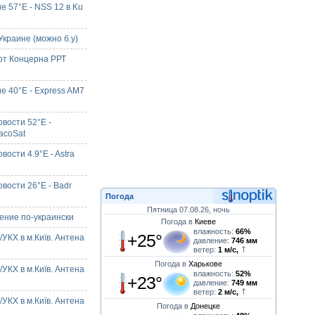
е 57°E - NSS 12 в Ku
краине (можно б.у)
от Концерна РРТ
е 40°E - Express AM7
вости 52°E -
acoSat
ости 4.9°E - Astra
вости 26°E - Badr
Погода
Пятница 07.08.26, ночь
ние по-украински
Погода в
Киеве
влажность:
66%
+25°
УКХ в м.Київ. Антена
давление:
746 мм
ветер:
1 м/с,
Погода в
Харькове
УКХ в м.Київ. Антена
влажность:
52%
+23°
давление:
749 мм
ветер:
2 м/с,
УКХ в м.Київ. Антена
Погода в
Донецке