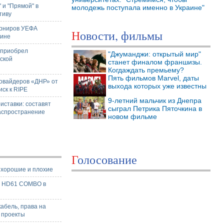
 и "Прямой" в
молодежь поступала именно в Украине"
тиву
урниров УЕФА
Новости, фильмы
аине
 приобрел
"Джуманджи: открытый мир"
ской
станет финалом франшизы.
Когдаждать премьему?
Пять фильмов Marvel, даты
ровайдеров «ДНР» от
выхода которых уже известны
иск к RIPE
9-летний мальчик из Днепра
иставки: составят
сыграл Петрика Пяточкина в
аспространение
новом фильме
Голосование
- хорошие и плохие
X HD61 COMBO в
кабель, права на
 проекты