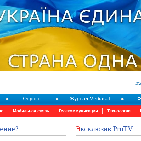
Вх
Опросы
Журнал Mediasat
Ф
ио
Мобильная связь
Телекоммуникации
Технологии
дение?
Эксклюзив ProTV