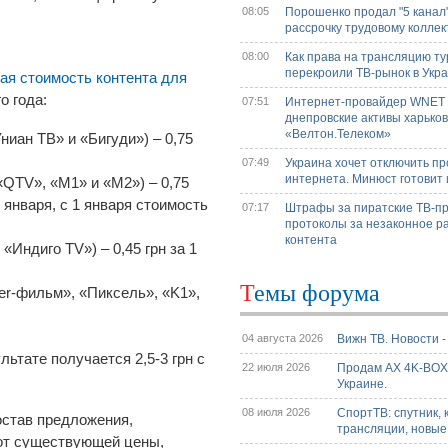
08:05
Порошенко продал "5 канал"
рассрочку трудовому коллек
08:00
Как права на трансляцию т
перекроили ТВ-рынок в Укр
ая стоимость контента для
о года:
07:51
Интернет-провайдер WNET
днепровские активы харьков
«Велтон.Телеком»
ниан ТВ» и «Бигуди») – 0,75
07:49
Украина хочет отключить п
интернета. Минюст готовит 
«QTV», «М1» и «М2») – 0,75
 января, с 1 января стоимость
07:17
Штрафы за пиратские ТВ-пр
протоколы за незаконное р
контента
«Индиго TV») – 0,45 грн за 1
Темы форума
ter-фильм», «Пиксель», «K1»,
04 августа 2026
Вижн ТВ. Новости 
льтате получается 2,5-3 грн с
22 июля 2026
Продам AX 4K-BO
Украине.
08 июля 2026
СпортТВ: спутник, 
остав предложения,
трансляции, новые
т от существующей цены,