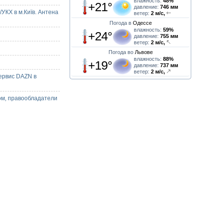
влажность:
48%
+21°
давление:
746 мм
УКХ в м.Київ. Антена
ветер:
2 м/с,
Погода в
Одессе
влажность:
59%
+24°
давление:
755 мм
ветер:
2 м/с,
Погода во
Львове
влажность:
88%
+19°
давление:
737 мм
ветер:
2 м/с,
ервис DAZN в
ом, правообладатели