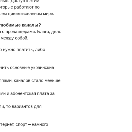
ные. Доступ к этим
оторые работают по
всем цивилизованном мире.
и любимые каналы?
я с провайдерами. Благо, дело
я между собой.
о нужно платить, либо
чить основные украинские
ппами, каналов стало меньше,
ми и абонентская плата за
и, то вариантов для
тернет, спорт – намного