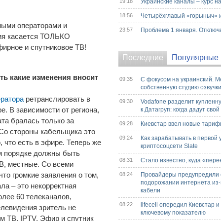
19:18
Украинские каналы – курс н
18:56
Четырёхглавый «горыныч» и 
ьными операторами и
23:57
Проблема 1 января. Отключ
ния касается ТОЛЬКО
фирное и спутниковое ТВ!
Последние
Популярные
ь какие изменения вносит
09:35
С фокусом на украинский. M
собственную студию озвучк
ератора
ретранслировать в
09:30
Vodafone разделит купленн
е. В зависимости от региона,
к Датагруп: когда дадут сво
ата бралась только за
09:28
Киевстар ввел новые тариф
. Со стороны кабельщика это
09:24
Как зарабатывать в первой 
 что есть в эфире. Теперь же
криптосоцсети Slate
ом порядке должны быть
08:31
Стало известно, куда «пере
В, местные. Со всеми
то громкие заявления о том,
08:24
Провайдеры предупредили 
подорожании интернета из-з
ла – это некорректная
кабели
олее 60 телеканалов,
08:22
lifecell опередил Киевстар и
елевидения зритель не
ключевому показателю
м ТВ, IPTV. Эфир и спутник