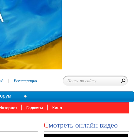
од
Регистрация
орум
Интернет
Гаджеты
Кино
Смотреть онлайн видео