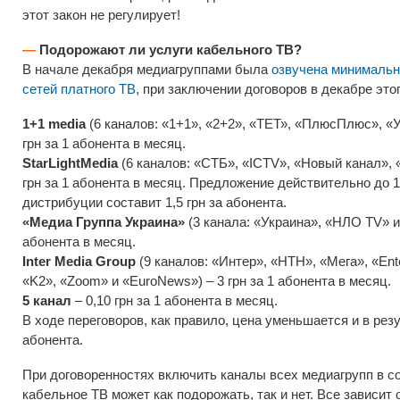
этот закон не регулирует!
—
Подорожают ли услуги кабельного ТВ?
В начале декабря медиагруппами была
озвучена минимальн
сетей платного ТВ
, при заключении договоров в декабре этог
1+1 media
(6 каналов: «1+1», «2+2», «ТЕТ», «ПлюсПлюс», «У
грн за 1 абонента в месяц.
StarLightMedia
(6 каналов: «СТБ», «ICTV», «Новый канал», 
грн за 1 абонента в месяц. Предложение действительно до 1
дистрибуции составит 1,5 грн за абонента.
«Медиа Группа Украина»
(3 канала: «Украина», «НЛО TV» и 
абонента в месяц.
Inter Media Group
(9 каналов: «Интер», «НТН», «Мега», «En
«K2», «Zoom» и «EuroNews») – 3 грн за 1 абонента в месяц.
5 канал
– 0,10 грн за 1 абонента в месяц.
В ходе переговоров, как правило, цена уменьшается и в резу
абонента.
При договоренностях включить каналы всех медиагрупп в с
кабельное ТВ может как подорожать, так и нет. Все зависи