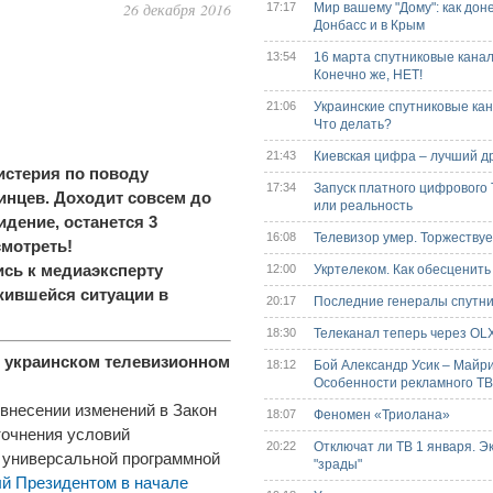
26 декабря 2016
17:17
Мир вашему "Дому": как дон
Донбасс и в Крым
13:54
16 марта спутниковые кана
Конечно же, НЕТ!
21:06
Украинские спутниковые ка
Что делать?
21:43
Киевская цифра – лучший д
истерия по поводу
17:34
Запуск платного цифрового 
инцев. Доходит совсем до
или реальность
идение, останется 3
16:08
Телевизор умер. Торжествуе
смотреть!
ись к медиаэксперту
12:00
Укртелеком. Как обесценить 
жившейся ситуации в
20:17
Последние генералы спутни
18:30
Телеканал теперь через OL
в украинском телевизионном
18:12
Бой Александр Усик – Майри
Особенности рекламного ТВ
 внесении изменений в Закон
18:07
Феномен «Триолана»
точнения условий
20:22
Отключат ли ТВ 1 января. Э
е универсальной программной
"зрады"
й Президентом в начале