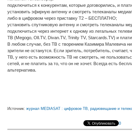
подключиться к конкурентам, которые договорились, и плати
установить эфирную антенну и смотреть телеканалы медиаг
либо в цифровом через приставку Т2 – БЕСПЛАТНО;
установить спутниковую антенну и смотреть телеканалы 
подключиться через интернет к одному из легальных телев
ТВ (Megogo, Oll.TV, Divan.TV, Trinity TV, Starcards.TV) и плати
В любом случае, без ТВ с творением Казимира Малевича ни
зрители не останутся. Если зритель, потребитель, считает, 
ТВ, у него есть возможность ТВ не смотреть, не пользоват
сетей, и не платить за то, что он не хочет. Всегда есть бесп
альтернатива.
Источник:
журнал MEDIASAT : цифровое ТВ, радиовещание и телек
0