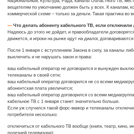
национальный, Культура, Рада, каналы Областного ТВ, мест
вещателям по умолчанию должен быть у всех. К каналам, к
коммерческой схеме – только за деньги. Такая практика во 
—
Что делать абоненту кабельного ТВ, если отключил
Надеюсь до этого не дойдет, и правообладатели договорятс
движется, и игроки на рынке идут на диалог, договариваютс
После 1 января с вступлением Закона в силу, за каналы либ
выключить и не нарушать закон и права:
ваш кабельный оператор не договорился и вынужден выклю
телеканалы в своей сети;
ваш кабельный оператор договорился не со всеми медиагру
абонентская плата увеличится;
ваш кабельный оператор договорился со всеми медиагруппа
кабельное ТВ с 1 января станет значительно больше.
Если уж случился такой форс-мажор и телеканалы отключил
потребителя несколько:
отключиться от кабельного ТВ вообще (книги, театр, кино, ин
полезней телевизора);