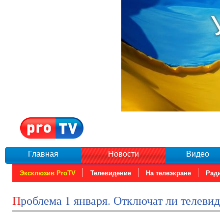
Главная
Новости
Видео
Эксклюзив ProTV
Телевидение
На телеэкране
Рад
Проблема 1 января. Отключат ли телеви