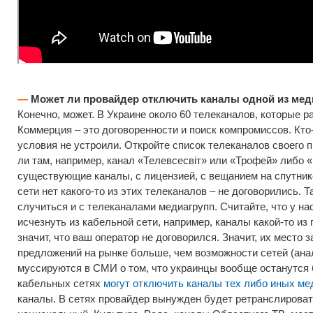
—
Может ли провайдер отключить каналы одной из мед
Конечно, может. В Украине около 60 телеканалов, которые 
Коммерция – это договоренности и поиск компромиссов. Кто-
условия не устроили. Откройте список телеканалов своего п
ли там, например, канал «Телевсесвіт» или «Трофей» либо 
существующие каналы, с лицензией, с вещанием на спутнике
сети нет какого-то из этих телеканалов – не договорились. 
случиться и с телеканалами медиагрупп. Считайте, что у нас
исчезнуть из кабельной сети, например, каналы какой-то из 
значит, что ваш оператор не договорился. Значит, их место 
предложений на рынке больше, чем возможности сетей (ана
муссируются в СМИ о том, что украинцы вообще останутся б
кабельных сетях
могут отключить каналы тех либо иных ме
каналы. В сетях провайдер вынужден будет ретранслирова