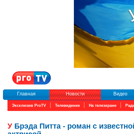
Главная
Новости
Видео
Эксклюзив ProTV
Телевидение
На телеэкране
Рад
У Брэда Питта - роман с известной голливудской