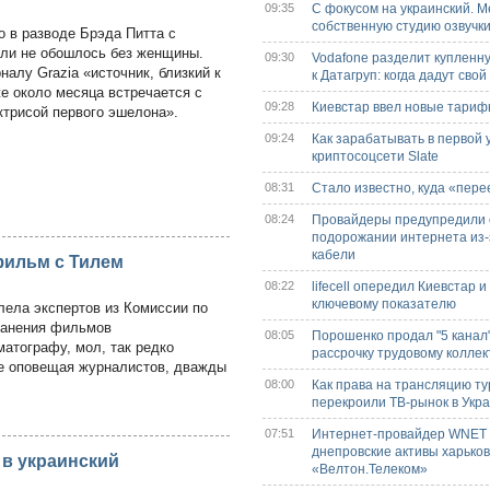
09:35
С фокусом на украинский. M
собственную студию озвучк
то в разводе Брэда Питта с
ли не обошлось без женщины.
09:30
Vodafone разделит купленн
алу Grazia «источник, близкий к
к Датагруп: когда дадут сво
же около месяца встречается с
09:28
Киевстар ввел новые тариф
ктрисой первого эшелона».
09:24
Как зарабатывать в первой 
криптосоцсети Slate
08:31
Стало известно, куда «пере
08:24
Провайдеры предупредили 
подорожании интернета из-з
кабели
фильм с Тилем
08:22
lifecell опередил Киевстар и
ключевому показателю
лела экспертов из Комиссии по
ранения фильмов
08:05
Порошенко продал "5 канал"
матографу, мол, так редко
рассрочку трудовому коллек
 не оповещая журналистов, дважды
08:00
Как права на трансляцию т
перекроили ТВ-рынок в Укр
07:51
Интернет-провайдер WNET
днепровские активы харьков
 в украинский
«Велтон.Телеком»