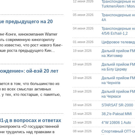
12 июня 2026
Транспондерные но
TurkmenÄlem / Mon
05 июня 2026
Транспондерные нов
4A
ше предыдущего на 20
04 июня 2026
Транспондерные но
4/5/6 Es'hail-1,2
нг-Конге, кинокомпания Warner
ать современную киногориллу
01 июня 2026
Цифровое телевиде
о известно, что рост нового Кинг-
ыше роста предыдущего Кин...
19 мая 2026
Дальній прийом FM/
на Житомир
19 мая 2026
Дальній прийом FM/
на Білу Церкву
ождение»: ой-вэй 20 лет
19 мая 2026
Дальній прийом FM/
на Чернігів
ется в том, что большинство из
и во всех смыслах активных
19 мая 2026
Дальній прийом FM/
 у тех, кто постарше, с памятью,
на Черкаси
18 мая 2026
STARSAT SR-2000
15 мая 2026
38,2'e-Paksat MMI
-д в вопросах и ответах
15 мая 2026
4°W 10806 1 Auto
конопроекта «О государственной
08 мая 2026
Спортивный ОТТ-с
ни трудились над правками в