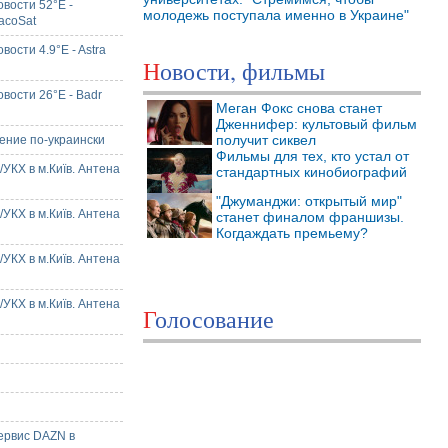
вости 52°E -
молодежь поступала именно в Украине"
acoSat
ости 4.9°E - Astra
Новости, фильмы
вости 26°E - Badr
Меган Фокс снова станет
Дженнифер: культовый фильм
получит сиквел
ние по-украински
Фильмы для тех, кто устал от
УКХ в м.Київ. Антена
стандартных кинобиографий
"Джуманджи: открытый мир"
УКХ в м.Київ. Антена
станет финалом франшизы.
Когдаждать премьему?
УКХ в м.Київ. Антена
УКХ в м.Київ. Антена
Голосование
ервис DAZN в