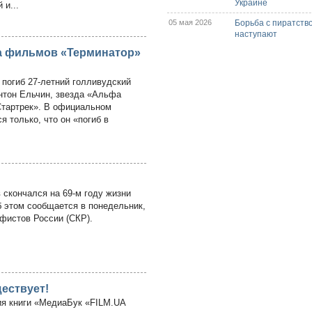
Украине
 и...
05 мая 2026
Борьба с пиратств
наступают
да фильмов «Терминатор»
 погиб 27-летний голливудский
нтон Ельчин, звезда «Альфа
Стартрек». В официальном
я только, что он «погиб в
 скончался на 69-м году жизни
 этом сообщается в понедельник,
афистов России (СКР).
ществует!
ия книги «МедиаБук «FILM.UA