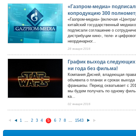
«Газпром-медиа» подписали
копродукцию 300 полноме
«Газпром-медиа» (включая «Централ
китайский государственный медиахо
подписали соглашение о сотрудниче
дистрибуции кино-, теле- и цифрово
неординарног...
28 января 2016
График выхода следующих 
ни года без фильма!
Компания Дисней, владеющая права
объявила о планах и сроках выход
франшизы. Период охватывает с 201
мы будем получать по одному фильм
ка...
02 января 2016
1
...
2
3
4
5
6
7
8
...
1543