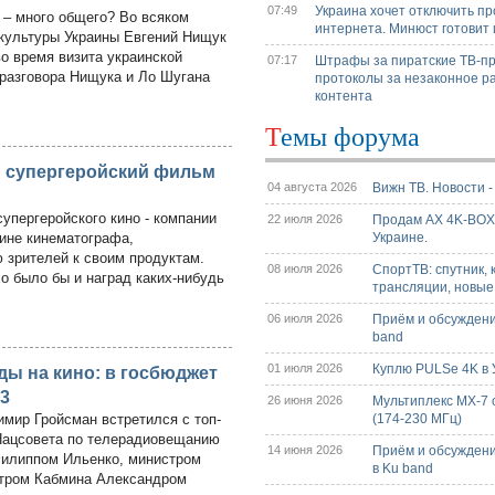
07:49
Украина хочет отключить п
я – много общего? Во всяком
интернета. Минюст готовит 
 культуры Украины Евгений Нищук
о время визита украинской
07:17
Штрафы за пиратские ТВ-пр
 разговора Нищука и Ло Шугана
протоколы за незаконное р
контента
Темы форума
й супергеройский фильм
04 августа 2026
Вижн ТВ. Новости 
пергеройского кино - компании
22 июля 2026
Продам AX 4K-BO
чине кинематографа,
Украине.
 зрителей к своим продуктам.
08 июля 2026
СпортТВ: спутник, 
о было бы и наград каких-нибудь
трансляции, новые
06 июля 2026
Приём и обсуждени
band
01 июля 2026
Куплю PULSe 4K в У
ы на кино: в госбюджет
03
26 июня 2026
Мультиплекс МХ-7 
имир Гройсман встретился с топ-
(174-230 МГц)
Нацсовета по телерадиовещанию
14 июня 2026
Приём и обсуждени
Филиппом Ильенко, министром
в Ku band
стром Кабмина Александром