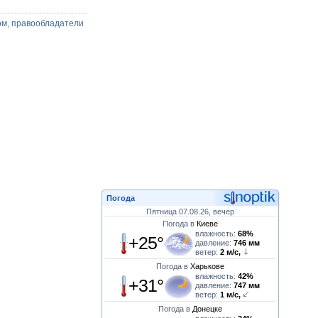
ом, правообладатели
Погода
Пятница 07.08.26, вечер
Погода в
Киеве
влажность:
68%
+25°
давление:
746 мм
ветер:
2 м/с,
Погода в
Харькове
влажность:
42%
+31°
давление:
747 мм
ветер:
1 м/с,
Погода в
Донецке