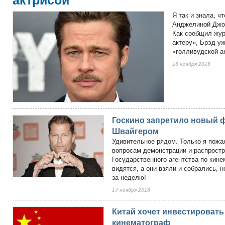
актрисой
Я так и знала, ч
Анджелиной Джо
Как сообщил журн
актеру», Брэд у
«голливудской а
16 ноября 2016
Госкино запретило новый 
Швайгером
Удивительное рядом. Только я пожа
вопросам демонстрации и распрост
Государственного агентства по кине
видятся, а они взяли и собрались,
за неделю!
14 ноября 2016
Китай хочет инвестировать
кинематограф