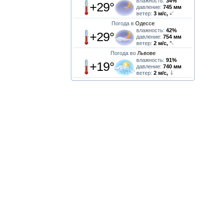
влажность:
34%
+29°
давление:
745 мм
ветер:
3 м/с,
Погода в
Одессе
влажность:
42%
+29°
давление:
754 мм
ветер:
2 м/с,
Погода во
Львове
влажность:
91%
+19°
давление:
740 мм
ветер:
2 м/с,