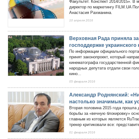
Факультет. Конспект 2014/2015». В 
директор по маркетингу FILM.UA По
Анастасия Рахманина.
10 апреля 2016
Верховная Рада приняла за
господдержке украинского
По информации официального порта
принят законопроект, который напра
кинематографа государственной фи
народных депутата отдали свои гол
кино...
05 февраля 2016
Александр Роднянский: «Н
настолько значимым, как у
Вторая половина 2015 года прошла 
борьбы за «вечную блокировку» осн
главным из которых является RuTrac
трекер критиковали все: представит
01 февраля 2016