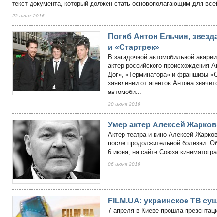
текст документа, который должен стать основополагающим для всей
23 июня 2016
Погиб Антон Ельчин, звез
и «Стартрек»
В загадочной автомобильной аварии
актер российского происхождения А
Дог», «Терминатора» и франшизы «
заявлении от агентов Антона значитс
автомоби...
20 июня 2016
Умер актер Алексей Жарков
Актер театра и кино Алексей Жарков
после продолжительной болезни. Об
6 июня, на сайте Союза кинематогр
06 июня 2016
FILM.UA: украинское ТВ су
7 апреля в Киеве прошла презентац