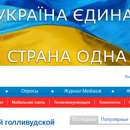
Вх
Опросы
Журнал Mediasat
Ф
ио
Мобильная связь
Телекоммуникации
Технологии
Последние
Популярные