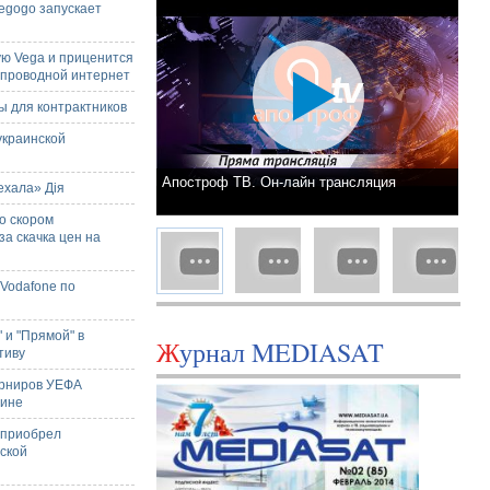
egogo запускает
и
ую Vega и приценится
й проводной интернет
ы для контрактников
украинской
Апостроф ТВ. Он-лайн трансляция
ехала» Дія
о скором
а скачка цен на
 Vodafone по
 и "Прямой" в
Журнал MEDIASAT
тиву
урниров УЕФА
аине
 приобрел
ской