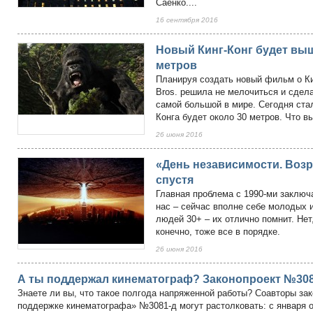
Саенко....
16 сентября 2016
Новый Кинг-Конг будет вы
метров
Планируя создать новый фильм о Ки
Bros. решила не мелочиться и сдел
самой большой в мире. Сегодня стал
Конга будет около 30 метров. Что в
26 июня 2016
«День независимости. Возр
спустя
Главная проблема с 1990-ми заключа
нас – сейчас вполне себе молодых 
людей 30+ – их отлично помнит. Нет,
конечно, тоже все в порядке.
26 июня 2016
А ты поддержал кинематограф? Законопроект №3081
Знаете ли вы, что такое полгода напряженной работы? Соавторы за
поддержке кинематографа» №3081-д могут растолковать: с января о