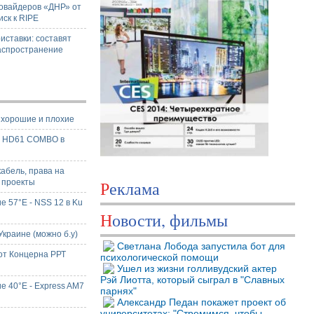
ровайдеров «ДНР» от
иск к RIPE
иставки: составят
аспространение
- хорошие и плохие
X HD61 COMBO в
кабель, права на
 проекты
Реклама
е 57°E - NSS 12 в Ku
Новости, фильмы
краине (можно б.у)
Светлана Лобода запустила бот для
от Концерна РРТ
психологической помощи
Ушел из жизни голливудский актер
Рэй Лиотта, который сыграл в "Славных
е 40°E - Express AM7
парнях"
Александр Педан покажет проект об
университетах: "Стремимся, чтобы