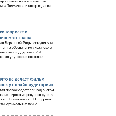
мероприятии приняли участие
лина Толмачева и автор издания
конопроект о
 кинематографа
ла Верховной Рады, сегодня был
влен на обеспечение украинского
нансовой поддержкой. 234
оса за улучшение состояния
ичто не делает фильм
спех у онлайн-аудитории»
для правообладателей под знаком
овных пиратских ресурсов рунета,
ker. Популярный в СНГ торрент-
ели музыкальных лейбл...