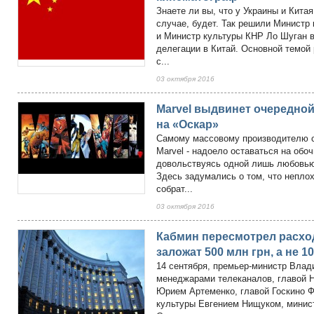
Знаете ли вы, что у Украины и Кита
случае, будет. Так решили Министр
и Министр культуры КНР Ло Шуган в
делегации в Китай. Основной темой
с...
03 октября 2016
Marvel выдвинет очередно
на «Оскар»
Самому массовому производителю су
Marvel - надоело оставаться на обо
довольствуясь одной лишь любовью
Здесь задумались о том, что неплох
собрат...
03 октября 2016
Кабмин пересмотрел расход
заложат 500 млн грн, а не 1
14 сентября, премьер-министр Влад
менеджарами телеканалов, главой 
Юрием Артеменко, главой Госкино 
культуры Евгением Нищуком, мини