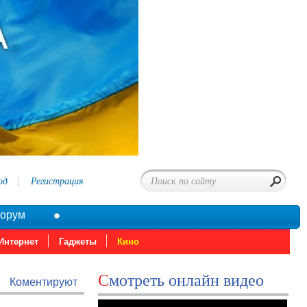
од
Регистрация
орум
Интернет
Гаджеты
Кино
Смотреть онлайн видео
Коментируют