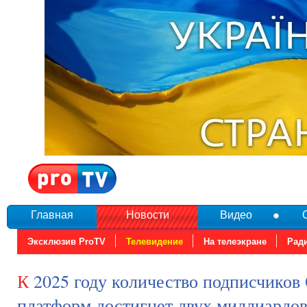
Главная
Новости
Видео
Эксклюзив ProTV
Телевидение
На телеэкране
Рад
К 2025 году количество подписчиков ОТТ-
платформ достигнет двух миллиардо