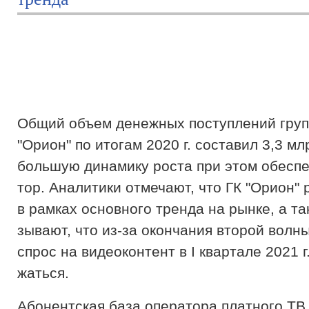
Об­щий объ­ем де­неж­ных пос­тупле­ний груп
"Орион" по ито­гам 2020 г. сос­та­вил 3,3 м
боль­шую ди­нами­ку рос­та при этом обес­пе
тор. Ана­лити­ки от­ме­чают, что ГК "Орион" 
в рам­ках ос­новно­го трен­да на рын­ке, а та
зывают, что из-за окон­ча­ния вто­рой вол­н
спрос на ви­део­кон­тент в I квар­та­ле 2021 г
жать­ся.
Абонентская база оператора платного ТВ 