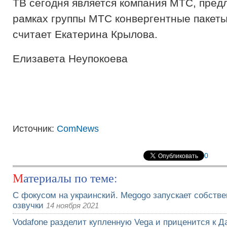
ТВ сегодня является компания МТС, пред
рамках группы МТС конвергентные пакеты 
считает Екатерина Крылова.
Ели­заве­та Неу­по­кое­ва
Источник:
ComNews
0
Материалы по теме:
С фокусом на украинский. Megogo запускает собств
озвучки
14 ноября 2021
Vodafone разделит купленную Vega и приценится к Да