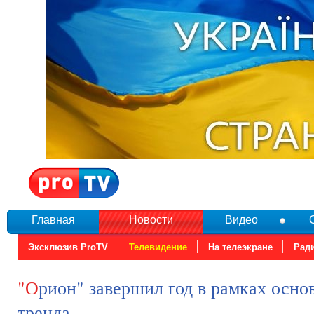
Главная
Новости
Видео
Эксклюзив ProTV
Телевидение
На телеэкране
Рад
"Орион" завершил год в рамках основного
тренда