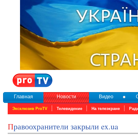
Главная
Новости
Видео
Эксклюзив ProTV
Телевидение
На телеэкране
Рад
Правоохранители закрыли ex.ua