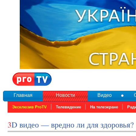
Главная
Новости
Видео
Эксклюзив ProTV
Телевидение
На телеэкране
Рад
3D видео — вредно ли для здоровья?