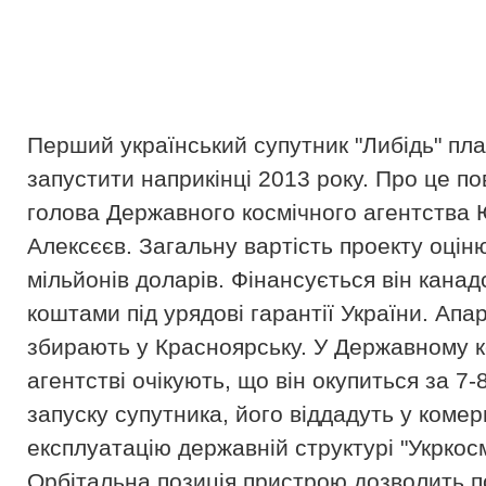
Перший український супутник "Либідь" пл
запустити наприкінці 2013 року. Про це п
голова Державного космічного агентства 
Алексєєв. Загальну вартість проекту оцін
мільйонів доларів. Фінансується він кана
коштами під урядові гарантії України. Апа
збирають у Красноярську. У Державному 
агентстві очікують, що він окупиться за 7-8
запуску супутника, його віддадуть у комер
експлуатацію державній структурі "Укркос
Орбітальна позиція пристрою дозволить п