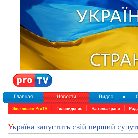
Главная
Новости
Видео
Эксклюзив ProTV
Телевидение
На телеэкране
Рад
Україна запустить свій перший супу