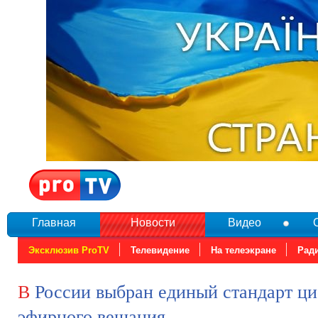
Главная
Новости
Видео
Эксклюзив ProTV
Телевидение
На телеэкране
Рад
В России выбран единый стандарт цифрового
эфирного вещания