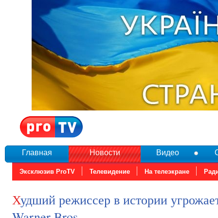
Главная
Новости
Видео
Эксклюзив ProTV
Телевидение
На телеэкране
Рад
Худший режиссер в истории угрожает судом
Warner Bros.