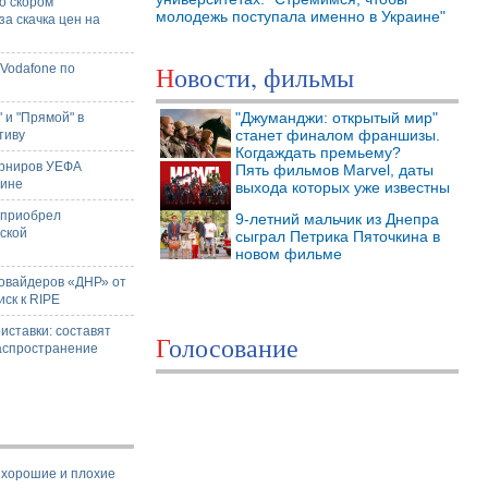
о скором
молодежь поступала именно в Украине"
а скачка цен на
Новости, фильмы
 Vodafone по
"Джуманджи: открытый мир"
 и "Прямой" в
станет финалом франшизы.
тиву
Когдаждать премьему?
урниров УЕФА
Пять фильмов Marvel, даты
аине
выхода которых уже известны
 приобрел
9-летний мальчик из Днепра
ской
сыграл Петрика Пяточкина в
новом фильме
ровайдеров «ДНР» от
иск к RIPE
иставки: составят
Голосование
аспространение
- хорошие и плохие