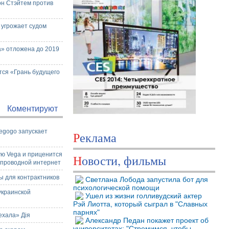
н Стэйтем против
 угрожает судом
» отложена до 2019
тся «Грань будущего
Коментируют
egogo запускает
Реклама
и
ую Vega и приценится
Новости, фильмы
й проводной интернет
ы для контрактников
Светлана Лобода запустила бот для
психологической помощи
украинской
Ушел из жизни голливудский актер
Рэй Лиотта, который сыграл в "Славных
парнях"
ехала» Дія
Александр Педан покажет проект об
университетах: "Стремимся, чтобы