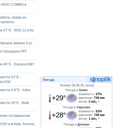
X HD61 COMBO в
кабель, права на
 проекты
е 57°E - NSS 12 в Ku
краине (можно б.у)
от Концерна РРТ
е 40°E - Express AM7
вости 52°E -
Погода
acoSat
Четверг 06.08.26, вечер
ости 4.9°E - Astra
Погода в
Киеве
влажность:
57%
+29°
давление:
746 мм
ветер:
2 м/с,
вости 26°E - Badr
Погода в
Харькове
влажность:
52%
+28°
давление:
749 мм
ние по-украински
ветер:
1 м/с,
УКХ в м.Київ. Антена
Погода в
Донецке