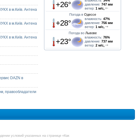
влажность:
34%
+26°
давление:
747 мм
ветер:
1 м/с,
УКХ в м.Київ. Антена
Погода в
Одессе
влажность:
47%
+28°
давление:
756 мм
УКХ в м.Київ. Антена
ветер:
1 м/с,
Погода во
Львове
УКХ в м.Київ. Антена
влажность:
76%
+23°
давление:
737 мм
ветер:
2 м/с,
ервис DAZN в
ом, правообладатели
дении условий указанных на странице «Как