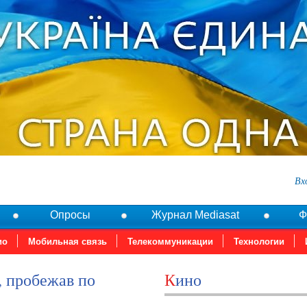
Вх
Опросы
Журнал Mediasat
Ф
ио
Мобильная связь
Телекоммуникации
Технологии
Кино