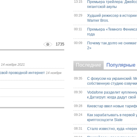
13:15
Премьера трейлера: Джейсо
гигантской акулы
00:29
Худший режиссер в истории
Warner Bros.
00:11
Премьера «Темного Феникса
года
00:09
Почему так долго не снимае
1735
2»
и
Последние
Популярные
14 ноября 2021
т свой проводной интернет
14 ноября
09:35
С фокусом на украинский. M
собственную студию озвучк
09:30
Vodafone разделит купленн
к Датагруп: когда дадут сво
09:28
Киевстар ввел новые тариф
09:24
Как зарабатывать в первой 
криптосоцсети Slate
08:31
Стало известно, куда «пере