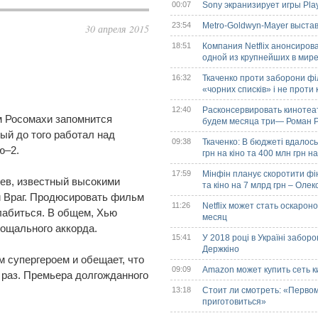
00:07
Sony экранизирует игры Play
23:54
Metro-Goldwyn-Mayer выста
30 апреля 2015
18:51
Компания Netflix анонсиров
одной из крупнейших в мире
16:32
Ткаченко проти заборони філ
«чорних списків» і не проти 
12:40
Расконсервировать кинотеа
м Росомахи запомнится
будем месяца три— Роман Ро
ый до того работал над
09:38
Ткаченко: В бюджеті вдалось
ю–2.
грн на кіно та 400 млн грн н
17:59
Мінфін планує скоротити фі
ев, известный высокими
та кіно на 7 млрд грн – Оле
и Враг. Продюсировать фильм
11:26
Netflix может стать оскарон
лабиться. В общем, Хью
месяц
ощального аккорда.
15:41
У 2018 році в Україні заборо
Держкіно
 супергероем и обещает, что
09:09
Amazon может купить сеть 
 раз. Премьера долгожданного
13:18
Стоит ли смотреть: «Первом
приготовиться»