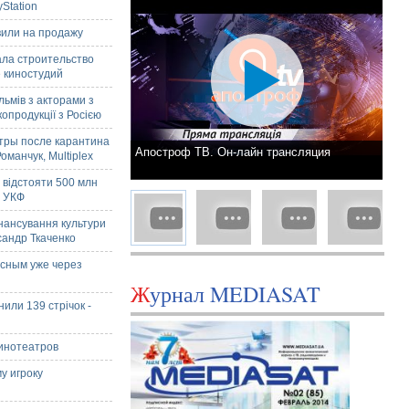
Station
вили на продажу
ала строительство
 киностудий
ьмів з акторами з
копродукції з Росією
тры после карантина
Апостроф ТВ. Он-лайн трансляция
манчук, Multiplex
 відстояти 500 млн
а УКФ
нансування культури
ксандр Ткаченко
осным уже через
Журнал MEDIASAT
нили 139 стрічок -
кинотеатров
у игроку