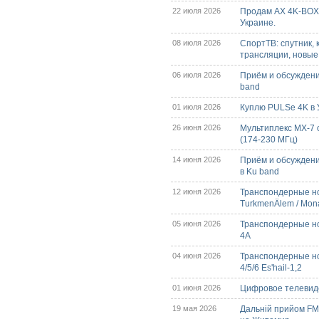
22 июля 2026
Продам AX 4K-BO
Украине.
08 июля 2026
СпортТВ: спутник, 
трансляции, новые
06 июля 2026
Приём и обсуждени
band
01 июля 2026
Куплю PULSe 4K в У
26 июня 2026
Мультиплекс МХ-7 
(174-230 МГц)
14 июня 2026
Приём и обсуждени
в Ku band
12 июня 2026
Транспондерные но
TurkmenÄlem / Mon
05 июня 2026
Транспондерные нов
4A
04 июня 2026
Транспондерные но
4/5/6 Es'hail-1,2
01 июня 2026
Цифровое телевиде
19 мая 2026
Дальній прийом FM/