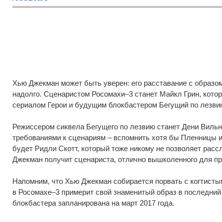
Хью Джекман может быть уверен: его расставание с образо
надолго. Сценаристом Росомахи–3 станет Майкл Грин, котор
сериалом Герои и будущим блокбастером Бегущий по лезви
Режиссером сиквела Бегущего по лезвию станет Дени Вильн
требованиями к сценариям – вспомнить хотя бы Пленницы 
будет Ридли Скотт, который тоже никому не позволяет расс
Джекман получит сценариста, отлично вышколенного для пр
Напомним, что Хью Джекман собирается порвать с когтистым
в Росомахе–3 примерит свой знаменитый образ в последний
блокбастера запланирована на март 2017 года.