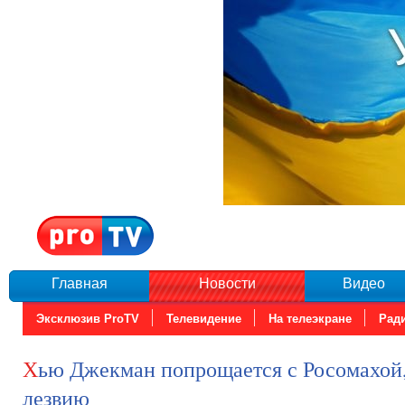
Главная
Новости
Видео
Эксклюзив ProTV
Телевидение
На телеэкране
Рад
Хью Джекман попрощается с Росомахой, пробежав по
лезвию