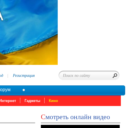
од
Регистрация
орум
Интернет
Гаджеты
Кино
Смотреть онлайн видео