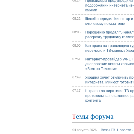
08:24
Провайдеры предупредили 
подорожании интернета из-з
кабели
08:22
lifecell опередил Киевстар и
ключевому показателю
08:05
Порошенко продал "5 канал"
рассрочку трудовому коллек
08:00
Как права на трансляцию т
перекроили ТВ-рынок в Укр
07:51
Интернет-провайдер WNET
днепровские активы харьков
«Велтон.Телеком»
07:49
Украина хочет отключить п
интернета. Минюст готовит 
07:17
Штрафы за пиратские ТВ-пр
протоколы за незаконное р
контента
Темы форума
04 августа 2026
Вижн ТВ. Новости 