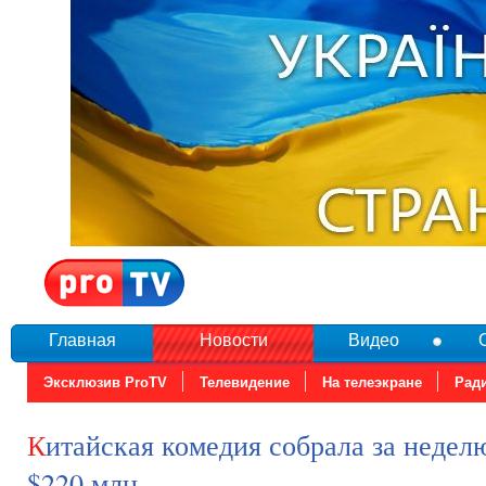
Главная
Новости
Видео
Эксклюзив ProTV
Телевидение
На телеэкране
Рад
Китайская комедия собрала за неделю проката
$220 млн