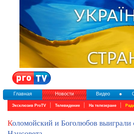
Главная
Новости
Видео
Эксклюзив ProTV
Телевидение
На телеэкране
Рад
Коломойский и Боголюбов выиграли суд у
Нацсовета