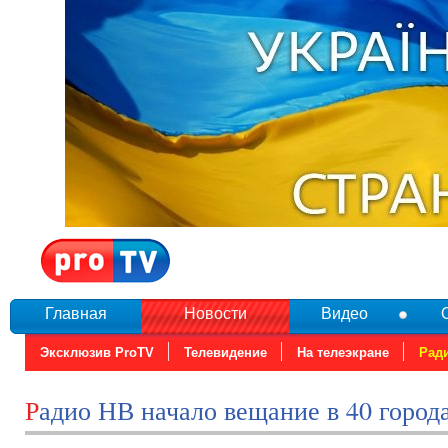
Главная
Новости
Видео
Эксклюзив ProTV
Телевидение
На телеэкране
Рад
Радио НВ начало вещание в 40 горо