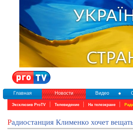
Главная
Новости
Видео
Эксклюзив ProTV
Телевидение
На телеэкране
Рад
Радиостанция Клименко хочет вещат