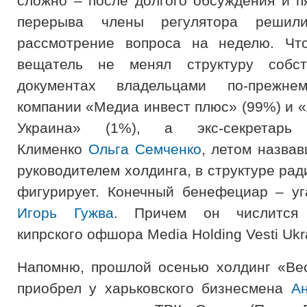
сложно – после долгого обсуждения и п
перерыва члены регулятора решили
рассмотрение вопроса на неделю. Что
вещатель не менял структуру собст
документах владельцами по-прежне
компании «Медиа инвест плюс» (99%) и 
Украина» (1%), а экс-секретарь 
Клименко
Ольга Семченко
, летом назва
руководителем холдинга, в структуре ра
фигурирует. Конечный бенефециар – у
Игорь Гужва
. Причем он числится 
кипрского офшора Media Holding Vesti Uk
Напомню, прошлой осенью холдинг «Ве
приобрел у харьковского бизнесмена
А